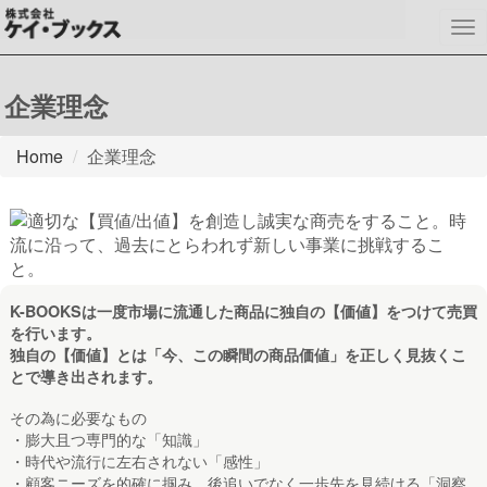
To
nav
企業理念
Home
企業理念
K-BOOKSは一度市場に流通した商品に独自の【価値】をつけて売買
を行います。
独自の【価値】とは「今、この瞬間の商品価値」を正しく見抜くこ
とで導き出されます。
その為に必要なもの
・膨大且つ専門的な「知識」
・時代や流行に左右されない「感性」
・顧客ニーズを的確に掴み、後追いでなく一歩先を見続ける「洞察