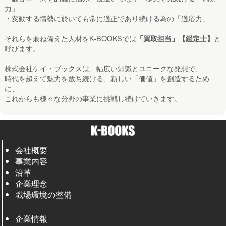
力」
・変動する情勢に於いても常に適正であり続ける為の「適応力」
それらを兼ね備えた人材をK-BOOKSでは
と
「買取担当」【鑑定士】
呼びます。
株式会社ケイ・ブックスは、幅広い知識とユニークな発想で、
時代を超えて魅力を放ち続ける、新しい「価値」を創造するため
に、
これからも様々な分野の事業に挑戦し続けていきます。
会社概要
事業内容
沿革
企業理念
職場環境の整備
企業情報