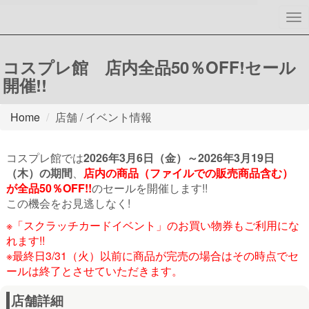
To
nav
コスプレ館 店内全品50％OFF!セール
開催!!
Home
店舗 / イベント情報
コスプレ館では
2026年3月6日（金）～2026年3月19日
（木）の期間
、
店内の商品（ファイルでの販売商品含む）
が全品50％OFF!!
のセールを開催します!!
この機会をお見逃しなく!
※「スクラッチカードイベント」のお買い物券もご利用にな
れます!!
※最終日3/31（火）以前に商品が完売の場合はその時点でセ
ールは終了とさせていただきます。
店舗詳細