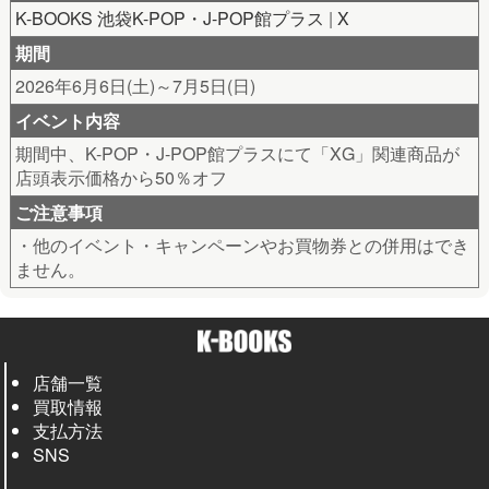
K-BOOKS 池袋K-POP・J-POP館プラス
|
X
期間
2026年6月6日(土)～7月5日(日)
イベント内容
期間中、K-POP・J-POP館プラスにて「XG」関連商品が
店頭表示価格から50％オフ
ご注意事項
・他のイベント・キャンペーンやお買物券との併用はでき
ません。
店舗一覧
買取情報
支払方法
SNS