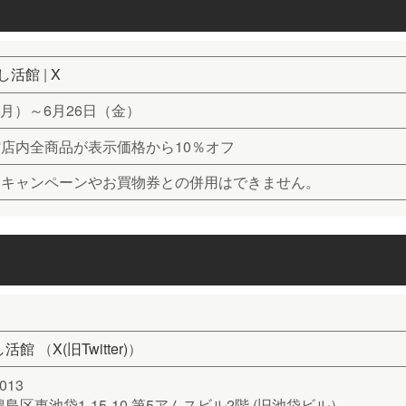
推し活館
|
X
日（月）～6月26日（金）
店内全商品が表示価格から10％オフ
・キャンペーンやお買物券との併用はできません。
し活館
（
X(旧Twitter)
）
013
島区東池袋1-15-10 第5アムスビル2階 (旧池袋ビル）