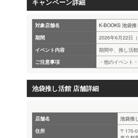
キャンペーン詳細
対象店舗名
K-BOOKS 池袋
期間
2026年6月22
イベント内容
期間中、推し活館
ご注意事項
・他のイベント
池袋推し活館 店舗詳細
店舗名
池袋推
住所
〒170-0
東京都豊