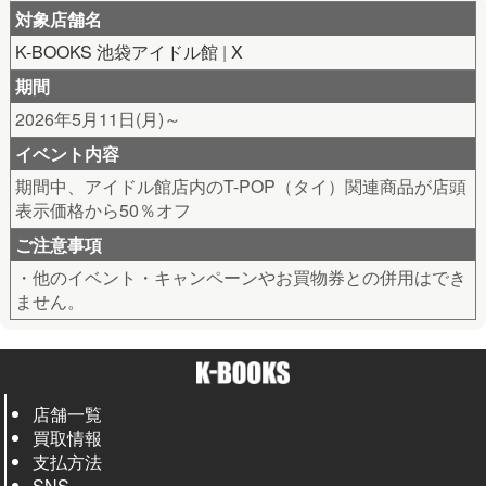
対象店舗名
K-BOOKS 池袋アイドル館
|
X
期間
2026年5月11日(月)～
イベント内容
期間中、アイドル館店内のT-POP（タイ）関連商品が店頭
表示価格から50％オフ
ご注意事項
・他のイベント・キャンペーンやお買物券との併用はでき
ません。
店舗一覧
買取情報
支払方法
SNS