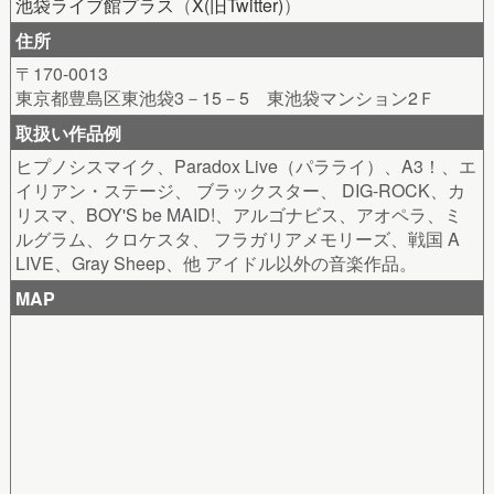
池袋ライブ館プラス
（
X(旧Twitter)
）
住所
〒170-0013
東京都豊島区東池袋3－15－5 東池袋マンション2Ｆ
取扱い作品例
ヒプノシスマイク、Paradox Live（パラライ）、A3！、エ
イリアン・ステージ、 ブラックスター、 DIG-ROCK、カ
リスマ、BOY'S be MAID!、アルゴナビス、アオペラ、ミ
ルグラム、クロケスタ、 フラガリアメモリーズ、戦国 A
LIVE、Gray Sheep、他 アイドル以外の音楽作品。
MAP