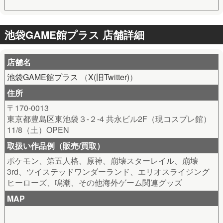
池袋GAME館プラス 店舗詳細
店舗名
池袋GAME館プラス
（
X(旧Twitter)
）
住所
〒170-0013
東京都豊島区東池袋３-２-4 共永ビル2F（現コスプレ館）
11/8（土）OPEN
取扱い作品例（販売/買取）
ポケモン、第五人格、原神、崩壊スターレイル、崩壊
3rd、ツイステッドワンダーランド、エリオスライジング
ヒーローズ、鳴潮、その他海外ゲーム関連グッズ
MAP